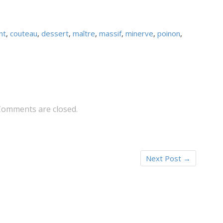
nt
,
couteau
,
dessert
,
maître
,
massif
,
minerve
,
poinon
,
Comments are closed.
Next Post
→