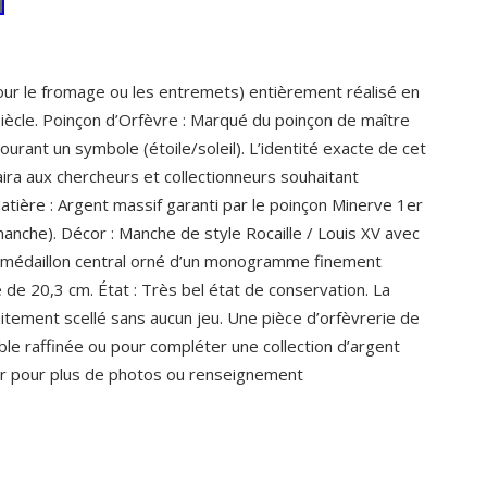
our le fromage ou les entremets) entièrement réalisé en
iècle. Poinçon d’Orfèvre : Marqué du poinçon de maître
tourant un symbole (étoile/soleil). L’identité exacte de cet
aira aux chercheurs et collectionneurs souhaitant
Matière : Argent massif garanti par le poinçon Minerve 1er
 manche). Décor : Manche de style Rocaille / Louis XV avec
un médaillon central orné d’un monogramme finement
 de 20,3 cm. État : Très bel état de conservation. La
aitement scellé sans aucun jeu. Une pièce d’orfèvrerie de
ble raffinée ou pour compléter une collection d’argent
er pour plus de photos ou renseignement