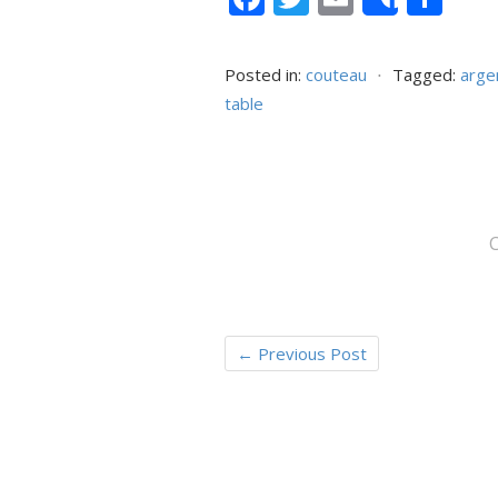
Share
ac
w
m
ar
e
itt
ai
ta
Posted in:
couteau
⋅
Tagged:
arge
b
er
l
g
table
o
er
o
k
←
Previous Post