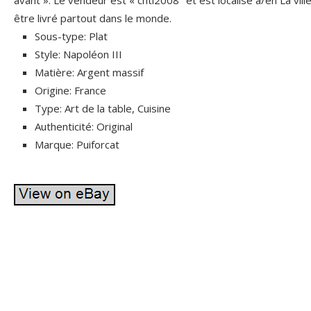
avant ». Le vendeur est « chti2008″ et est localisé à/en La vill
être livré partout dans le monde.
Sous-type: Plat
Style: Napoléon III
Matière: Argent massif
Origine: France
Type: Art de la table, Cuisine
Authenticité: Original
Marque: Puiforcat