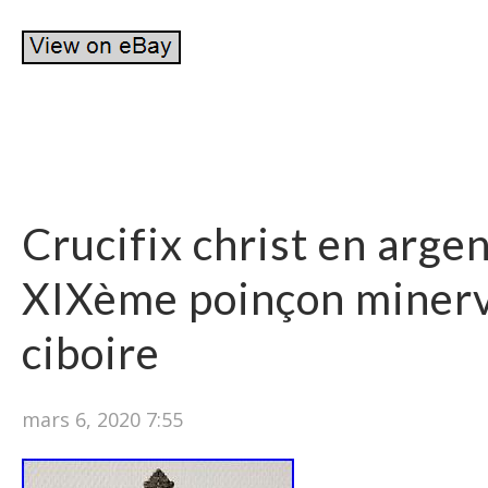
Crucifix christ en arge
XIXème poinçon minerv
ciboire
mars 6, 2020 7:55