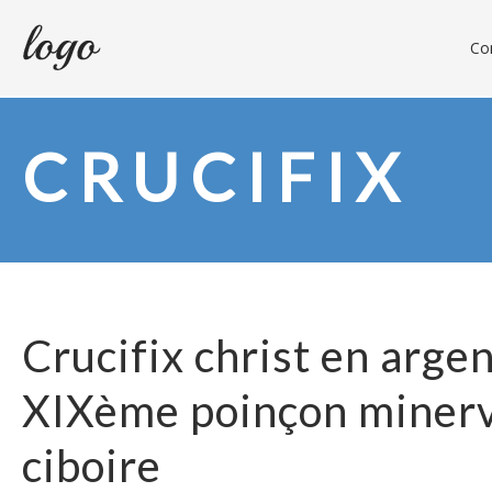
Con
CRUCIFIX
Crucifix christ en arge
XIXème poinçon minerv
ciboire