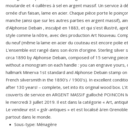
moutarde et 4 cuillères à sel en argent massif. Un service à d
ornée d’un faisan, lame en acier. Chaque pièce porte le poinçon
manche (ainsi que sur les autres parties en argent massif), ain
d’Alphonse Debain , insculpé en 1883, et qui s’est illustré, ap
style comme la nôtre, avec des production Art Nouveau. Compl
du neuf (même la lame en acier du couteau est encore polie e
L’ensemble est rangé dans son écrin d’origine. Sterling silver 
circa 1890 by Alphonse Debain, composed of 15 serving pieces
without a monogram on each handle : you can engrave yours, o
hallmark Minerva 1st standard and Alphonse Debain stamp on
French silversmith in the 1890’s / 1900’s). In excellent condit
after 130 years! – complete, set into its original wood box.
couverts de service en ARGENT MASSIF guilloché POINCON M
le mercredi 3 juillet 2019. Il est dans la catégorie « Art, antiq
Le vendeur est « gslr-antiques » et est localisé à/en Grenoble. 
partout dans le monde.
Sous-type: Ménagère