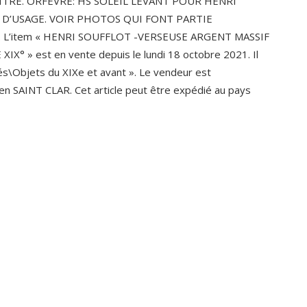
TITRE. ORFEVRE: HS SOLEIL LEVANT POUR HENRI
T D’USAGE. VOIR PHOTOS QUI FONT PARTIE
 L’item « HENRI SOUFFLOT -VERSEUSE ARGENT MASSIF
 » est en vente depuis le lundi 18 octobre 2021. Il
ités\Objets du XIXe et avant ». Le vendeur est
à/en SAINT CLAR. Cet article peut être expédié au pays