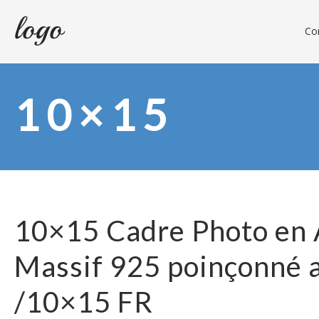
Con
10×15
10×15 Cadre Photo en 
Massif 925 poinçonné 
/10×15 FR