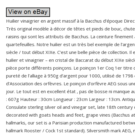
Huilier vinaigrier en argent massif à la Bacchus d’époque Dire
Très original modèle à décor de têtes et pieds de bouc, chut
raisins qui sont les attributs de Bacchus. La ceinture finemen
quartefeuilles. Notre huilier est un très bel exemple de l’argent
siècle / tout début XIXe. C’est une belle pièce de collection. Il
huilier et vinaigrier – en cristal de Baccarat du début XIXe siè
pièce porte différents poinçons. Le poinçon 1er Coq 1er titre 
pureté de l’alliage à 950g d’argent pour 1000, utilisé de 1798
d’Association des orfèvres. Le poinçon d’orfèvre AEG sous une 
jour. Le tout est en excellent état , pas de bosse ni manque au
: 607g Hauteur : 30cm Longueur : 23cm Largeur : 13cm. Antiqu
Consulate sterling silver oil and vinegar set, late 18th century
decorated with goats heads and feet, grape vines (Bacchus att
hallmarks, our set is a Parisian production manufactured be
hallmark Rooster / Cock 1st standard). Silversmith mark AEG, no