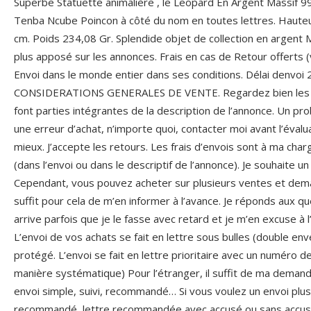
Superbe Statuette animalière , le Leopard En Argent Massif 99
Tenba Ncube Poincon à côté du nom en toutes lettres. Hauteu
cm. Poids 234,08 Gr. Splendide objet de collection en argent Ma
plus apposé sur les annonces. Frais en cas de Retour offerts (
Envoi dans le monde entier dans ses conditions. Délai denvoi
CONSIDERATIONS GENERALES DE VENTE. Regardez bien les pho
font parties intégrantes de la description de l’annonce. Un pr
une erreur d’achat, n’importe quoi, contacter moi avant l’évalu
mieux. J’accepte les retours. Les frais d’envois sont à ma charg
(dans l’envoi ou dans le descriptif de l’annonce). Je souhaite u
Cependant, vous pouvez acheter sur plusieurs ventes et deman
suffit pour cela de m’en informer à l’avance. Je réponds aux qu
arrive parfois que je le fasse avec retard et je m’en excuse à
L’envoi de vos achats se fait en lettre sous bulles (double env
protégé. L’envoi se fait en lettre prioritaire avec un numéro d
manière systématique) Pour l’étranger, il suffit de ma deman
envoi simple, suivi, recommandé… Si vous voulez un envoi plus 
recommandé, lettre recommandée avec accusé ou sans accusé