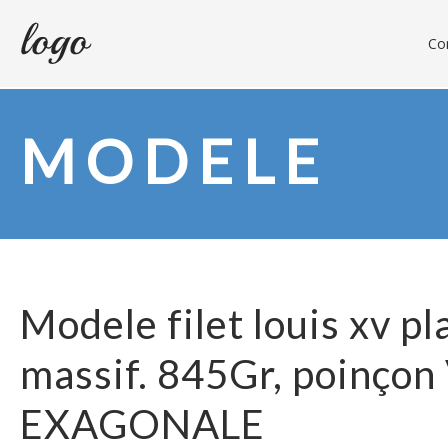
Con
MODELE
Modele filet louis xv pl
massif. 845Gr, poinço
EXAGONALE