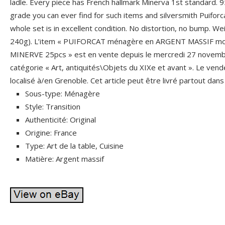
ladle. Every piece has French hallmark Minerva 1st standard. 95
grade you can ever find for such items and silversmith Puiforc
whole set is in excellent condition. No distortion, no bump. Weig
240g). L’item « PUIFORCAT ménagère en ARGENT MASSIF 
MINERVE 25pcs » est en vente depuis le mercredi 27 novembre
catégorie « Art, antiquités\Objets du XIXe et avant ». Le vend
localisé à/en Grenoble. Cet article peut être livré partout dan
Sous-type: Ménagère
Style: Transition
Authenticité: Original
Origine: France
Type: Art de la table, Cuisine
Matière: Argent massif