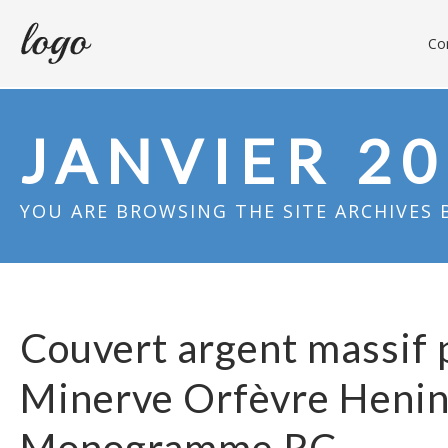
Con
JANVIER 2
YOU ARE BROWSING THE SITE ARCHIVES 
Couvert argent massif 
Minerve Orfèvre Henin