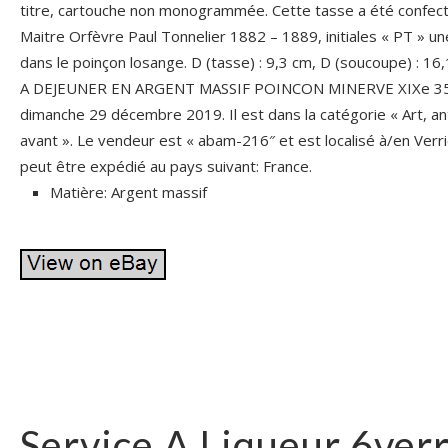
titre, cartouche non monogrammée. Cette tasse a été confecti
Maitre Orfèvre Paul Tonnelier 1882 – 1889, initiales « PT » u
dans le poinçon losange. D (tasse) : 9,3 cm, D (soucoupe) : 1
A DEJEUNER EN ARGENT MASSIF POINCON MINERVE XIXe 357g
dimanche 29 décembre 2019. Il est dans la catégorie « Art, an
avant ». Le vendeur est « abam-216″ et est localisé à/en Verriè
peut être expédié au pays suivant: France.
Matière: Argent massif
Service A Liqueur 6ver