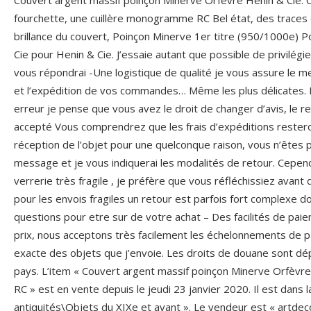
Couvert argent massif poinçon Minerve Orfèvre Henin & Cie. 
fourchette, une cuillère monogramme RC Bel état, des traces 
brillance du couvert, Poinçon Minerve 1er titre (950/1000e) 
Cie pour Henin & Cie. J’essaie autant que possible de privilégier
vous répondrai -Une logistique de qualité je vous assure le me
et l’expédition de vos commandes… Même les plus délicates. Le 
erreur je pense que vous avez le droit de changer d’avis, le 
accepté Vous comprendrez que les frais d’expéditions resteron
réception de l’objet pour une quelconque raison, vous n’êtes p
message et je vous indiquerai les modalités de retour. Cepen
verrerie très fragile , je préfère que vous réfléchissiez avant
pour les envois fragiles un retour est parfois fort complexe d
questions pour etre sur de votre achat – Des facilités de pai
prix, nous acceptons très facilement les échelonnements de pa
exacte des objets que j’envoie. Les droits de douane sont dé
pays. L’item « Couvert argent massif poinçon Minerve Orfèv
RC » est en vente depuis le jeudi 23 janvier 2020. Il est dans l
antiquités\Objets du XIXe et avant ». Le vendeur est « artdeco