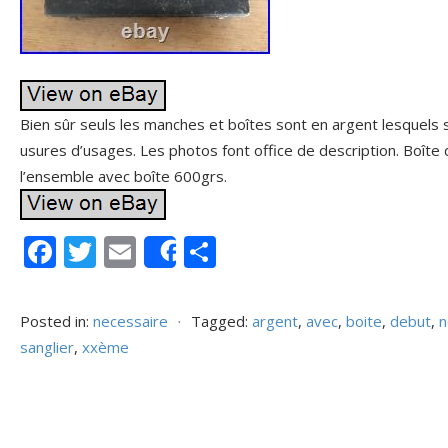
Bien sûr seuls les manches et boîtes sont en argent lesquels 
usures d’usages. Les photos font office de description. Boîte 
l’ensemble avec boîte 600grs.
F
T
E
P
Share
ac
w
m
ar
e
itt
ai
ta
Posted in:
necessaire
⋅
Tagged:
argent
,
avec
,
boite
,
debut
,
n
b
er
l
g
sanglier
,
xxème
o
er
o
k