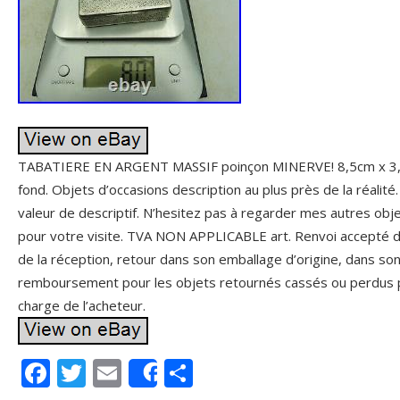
TABATIERE EN ARGENT MASSIF poinçon MINERVE! 8,5cm x 3,5
fond. Objets d’occasions description au plus près de la réalit
valeur de descriptif. N’hesitez pas à regarder mes autres obj
pour votre visite. TVA NON APPLICABLE art. Renvoi accepté da
de la réception, retour dans son emballage d’origine, dans son é
remboursement pour les objets retournés cassés ou perdus pa
charge de l’acheteur.
F
T
E
P
Share