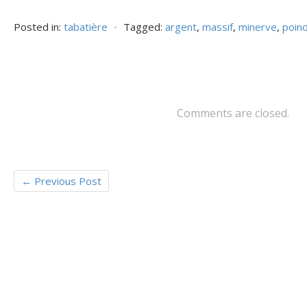
ac
w
m
ar
e
itt
ai
ta
Posted in:
tabatière
⋅
Tagged:
argent
,
massif
,
minerve
,
poin
b
er
l
g
o
er
o
k
Comments are closed.
←
Previous Post