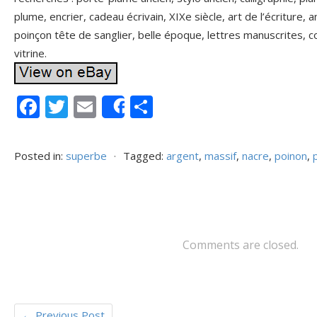
plume, encrier, cadeau écrivain, XIXe siècle, art de l’écriture, 
poinçon tête de sanglier, belle époque, lettres manuscrites, co
vitrine.
F
T
E
P
Share
ac
w
m
ar
e
itt
ai
ta
Posted in:
superbe
⋅
Tagged:
argent
,
massif
,
nacre
,
poinon
,
b
er
l
g
o
er
o
k
Comments are closed.
←
Previous Post