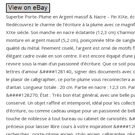
Superbe Porte-Plume en Argent massif & Nacre – Fin XIXe, éc
Redécouvrez le charme de l’écriture à la plume avec ce magni
XIXe siècle. Son manche en nacre éclatante (12,3 cm) s’harmo
monture en argent massif (5,2 cm), poinçonnée tête de sanglie
qualité du métal. Finement ciselé, l’argent est orné de motifs f
élégant cadre ovale en son centre. Il est encore équipé d’une 
revivre sous la main d’un passionné d’écriture. Que ce soit pou
lettres d’amour &####128140;, signer des documents avec di
le plaisir de calligraphier, ce porte-plume vous reconnectera 
d’antan. Longueur totale : 20 cm. Partie en nacre : 12,3 cm. Par
&####128270; État : Très bon état général, avec une belle pa
conservé. Un objet raffiné et intemporel, idéal pour les collec
d’écriture, ou comme cadeau unique pour un passionné de belle
touche de noblesse à tout bureau ou cabinet de curiosités.
précieux pour laisser libre cours à votre inspiration! &####1
recherches : porte-plume ancien, stylo ancien, calligraphie, plum