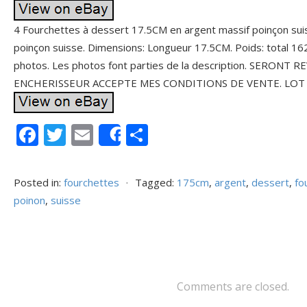
4 Fourchettes à dessert 17.5CM en argent massif poinçon sui
poinçon suisse. Dimensions: Longueur 17.5CM. Poids: total 162 
photos. Les photos font parties de la description. SERONT 
ENCHERISSEUR ACCEPTE MES CONDITIONS DE VENTE. LO
F
T
E
P
Share
ac
w
m
ar
e
itt
ai
ta
Posted in:
fourchettes
⋅
Tagged:
175cm
,
argent
,
dessert
,
fo
b
er
l
g
poinon
,
suisse
o
er
o
k
Comments are closed.