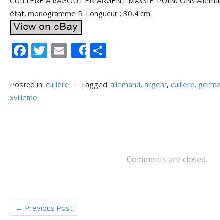
CUILLERE A RAGOUT EN ARGENT MASSIF. POINCONS Alleman
état, monogramme R. Longueur : 30,4 cm.
F
T
E
P
Share
ac
w
m
ar
e
itt
ai
ta
Posted in:
cuillère
⋅
Tagged:
allemand
,
argent
,
cuillere
,
germ
b
er
l
g
xviiieme
o
er
o
k
Comments are closed.
←
Previous Post