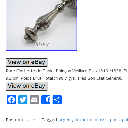
Rare Clochette de Table. Poinçon Vieillard Pais 1819 /1838. Et
9.2 cm. Poids Brut Total : 198.7 grs. Très Bon Etat Général.
F
T
E
P
Share
ac
w
m
ar
e
itt
ai
ta
Posted in:
rare
⋅
Tagged:
argent
,
clochette
,
massif
,
paris
,
po
b
er
l
g