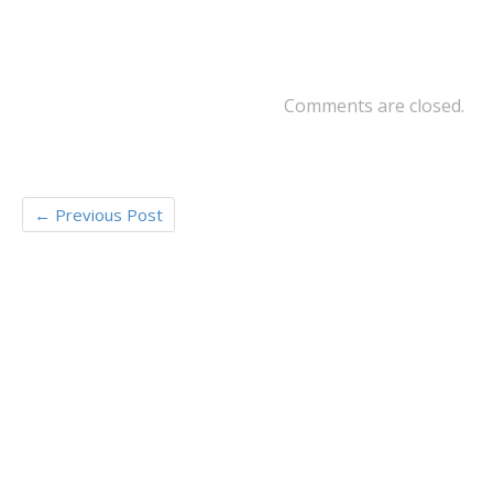
o
er
o
k
Comments are closed.
←
Previous Post