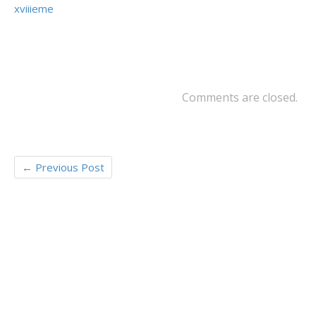
b
er
l
g
xviiieme
o
er
o
k
Comments are closed.
←
Previous Post