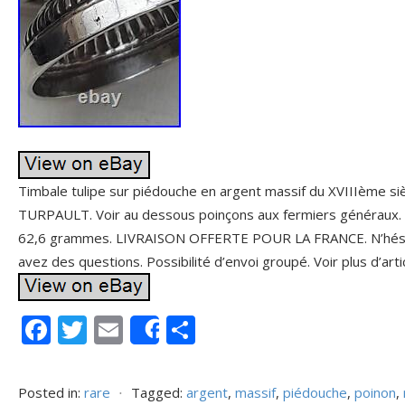
Timbale tulipe sur piédouche en argent massif du XVIIIème siècl
TURPAULT. Voir au dessous poinçons aux fermiers généraux. 
62,6 grammes. LIVRAISON OFFERTE POUR LA FRANCE. N’hésite
avez des questions. Possibilité d’envoi groupé. Voir plus d’art
F
T
E
P
Share
ac
w
m
ar
e
itt
ai
ta
Posted in:
rare
⋅
Tagged:
argent
,
massif
,
piédouche
,
poinon
,