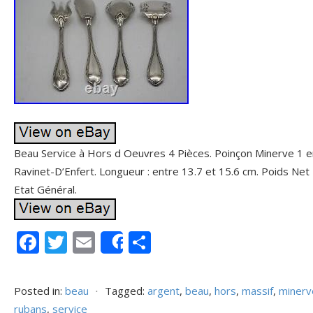
Beau Service à Hors d Oeuvres 4 Pièces. Poinçon Minerve 1 er
Ravinet-D’Enfert. Longueur : entre 13.7 et 15.6 cm. Poids Net 
Etat Général.
F
T
E
P
Share
ac
w
m
ar
e
itt
ai
ta
Posted in:
beau
⋅
Tagged:
argent
,
beau
,
hors
,
massif
,
minerv
b
er
l
g
rubans
,
service