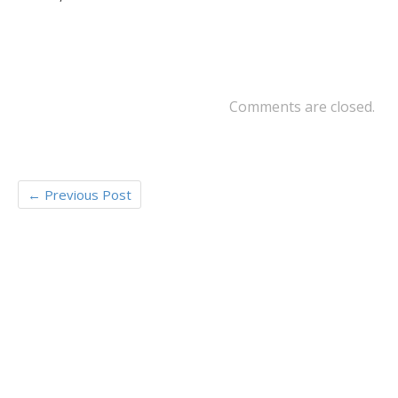
o
er
o
k
Comments are closed.
←
Previous Post