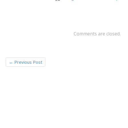
b
er
l
g
o
er
o
k
Comments are closed.
←
Previous Post