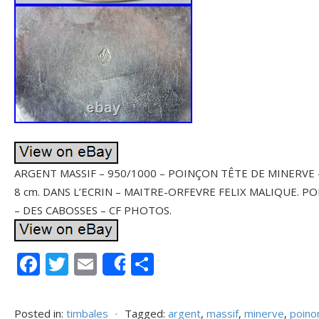
ARGENT MASSIF – 950/1000 – POINÇON TÊTE DE MINERVE 
8 cm. DANS L’ECRIN – MAITRE-ORFEVRE FELIX MALIQUE. PO
– DES CABOSSES – CF PHOTOS.
F
T
E
P
Share
ac
w
m
ar
e
itt
ai
ta
Posted in:
timbales
⋅
Tagged:
argent
,
massif
,
minerve
,
poino