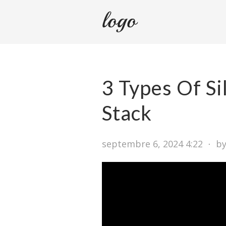
3 Types Of Si
Stack
septembre 6, 2024 4:22
⋅
by