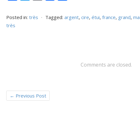
ac
w
m
ar
e
itt
ai
ta
Posted in:
très
⋅
Tagged:
argent
,
cire
,
étui
,
france
,
grand
,
ma
b
er
l
g
très
o
er
o
k
Comments are closed.
←
Previous Post