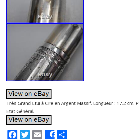
Très Grand Etui à Cire en Argent Massif. Longueur : 17.2 cm. P
Etat Général.
F
T
E
P
Share