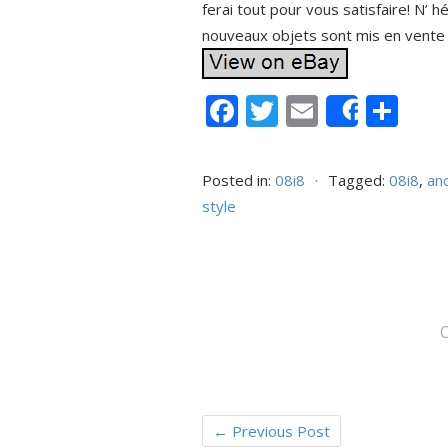
ferai tout pour vous satisfaire! N’ 
nouveaux objets sont mis en vente
F
T
E
P
Share
ac
w
m
ar
e
itt
ai
ta
Posted in:
08i8
⋅
Tagged:
08i8
,
an
b
er
l
g
style
o
er
o
k
←
Previous Post