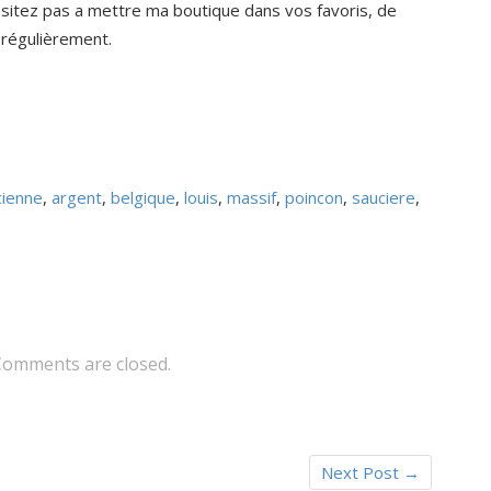
hésitez pas a mettre ma boutique dans vos favoris, de
 régulièrement.
cienne
,
argent
,
belgique
,
louis
,
massif
,
poincon
,
sauciere
,
Comments are closed.
Next Post
→