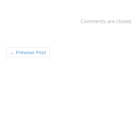
o
er
o
k
Comments are closed.
←
Previous Post