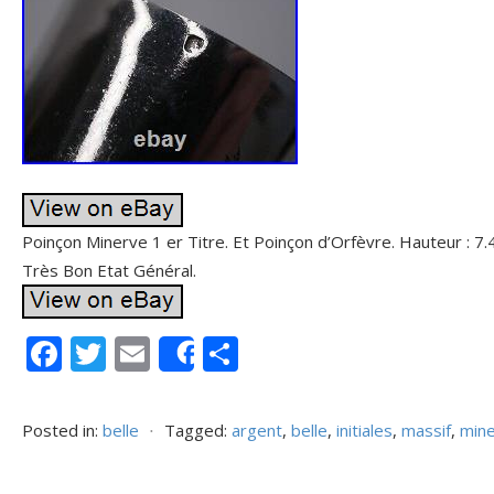
Poinçon Minerve 1 er Titre. Et Poinçon d’Orfèvre. Hauteur : 7.4
Très Bon Etat Général.
F
T
E
P
Share
ac
w
m
ar
e
itt
ai
ta
Posted in:
belle
⋅
Tagged:
argent
,
belle
,
initiales
,
massif
,
min
b
er
l
g