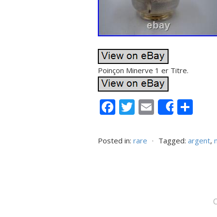
Poinçon Minerve 1 er Titre.
F
T
E
P
Share
ac
w
m
ar
e
itt
ai
ta
Posted in:
rare
⋅
Tagged:
argent
,
b
er
l
g
o
er
o
k