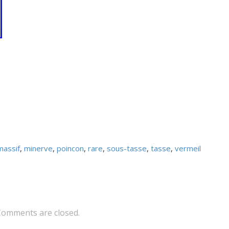
massif
,
minerve
,
poincon
,
rare
,
sous-tasse
,
tasse
,
vermeil
Comments are closed.