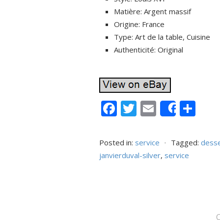
Matière: Argent massif
Origine: France
Type: Art de la table, Cuisine
Authenticité: Original
F
T
E
P
Share
ac
w
m
ar
e
itt
ai
ta
Posted in:
service
⋅
Tagged:
desse
b
er
l
g
janvierduval-silver
,
service
o
er
o
k