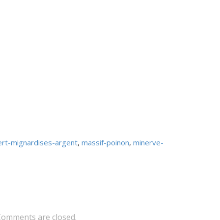
rt-mignardises-argent
,
massif-poinon
,
minerve-
Comments are closed.