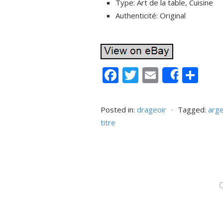
Type: Art de la table, Cuisine
Authenticité: Original
F
T
E
P
Share
ac
w
m
ar
e
itt
ai
ta
Posted in:
drageoir
⋅
Tagged:
arg
b
er
l
g
titre
o
er
o
k