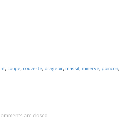
ent
,
coupe
,
couverte
,
drageoir
,
massif
,
minerve
,
poincon
,
Comments are closed.