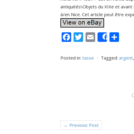
antiquités\Objets du XIXe et avant »
à/en Nice. Cet article peut être exp
F
T
E
P
Share
ac
w
m
ar
e
itt
ai
ta
Posted in:
tasse
⋅
Tagged:
argent
b
er
l
g
o
er
o
k
←
Previous Post