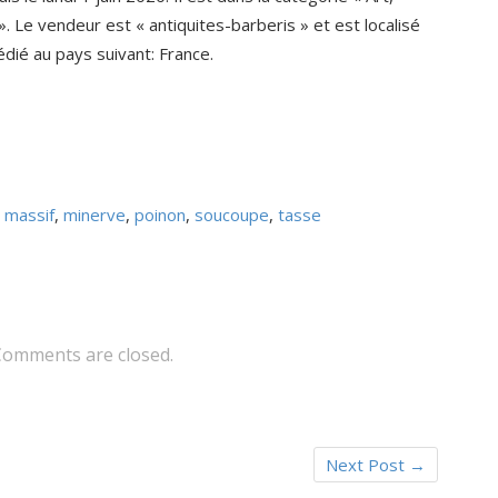
. Le vendeur est « antiquites-barberis » et est localisé
édié au pays suivant: France.
,
massif
,
minerve
,
poinon
,
soucoupe
,
tasse
Comments are closed.
Next Post
→