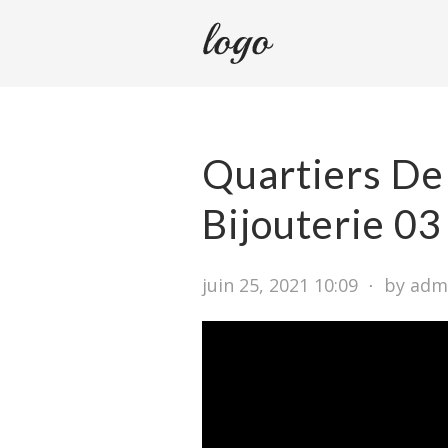
Quartiers De
Bijouterie 0
juin 25, 2021 10:09
⋅
by adm