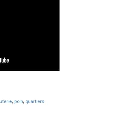
outerie
,
poin
,
quartiers