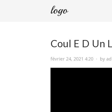
Coul E D Un 
février 24, 2021 4:20
⋅
by a