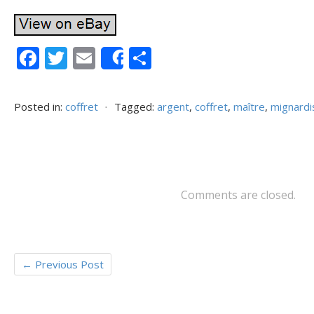
F
T
E
P
Share
ac
w
m
ar
e
itt
ai
ta
Posted in:
coffret
⋅
Tagged:
argent
,
coffret
,
maître
,
mignardi
b
er
l
g
o
er
o
k
Comments are closed.
←
Previous Post