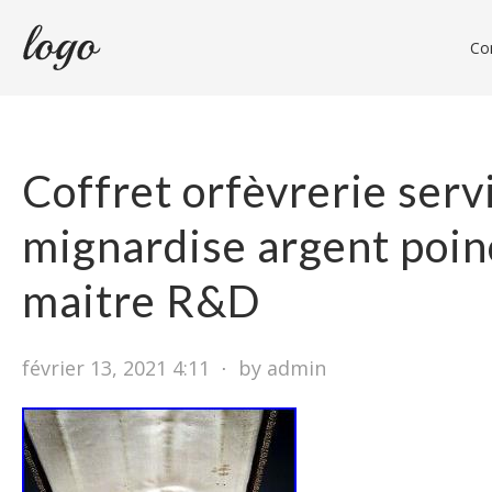
Con
Coffret orfèvrerie serv
mignardise argent poin
maitre R&D
février 13, 2021 4:11
⋅
by admin