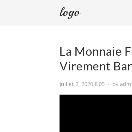
La Monnaie F
Virement Ban
juillet 2, 2020 8:05
⋅
by adm