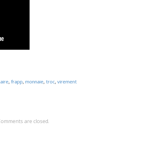
aire
,
frapp
,
monnaie
,
troc
,
virement
Comments are closed.