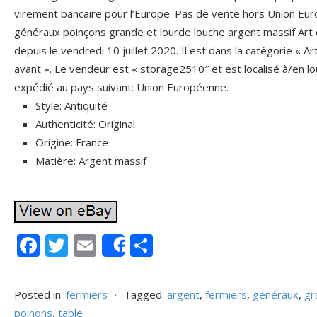
virement bancaire pour l’Europe. Pas de vente hors Union Eur
généraux poinçons grande et lourde louche argent massif Art d
depuis le vendredi 10 juillet 2020. Il est dans la catégorie « A
avant ». Le vendeur est « storage2510″ et est localisé à/en lou
expédié au pays suivant: Union Européenne.
Style: Antiquité
Authenticité: Original
Origine: France
Matière: Argent massif
F
T
E
P
Share
ac
w
m
ar
e
itt
ai
ta
Posted in:
fermiers
⋅
Tagged:
argent
,
fermiers
,
généraux
,
gr
b
er
l
g
poinons
,
table