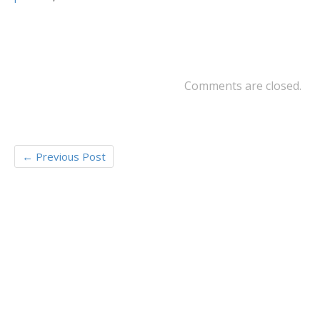
o
er
o
k
Comments are closed.
←
Previous Post