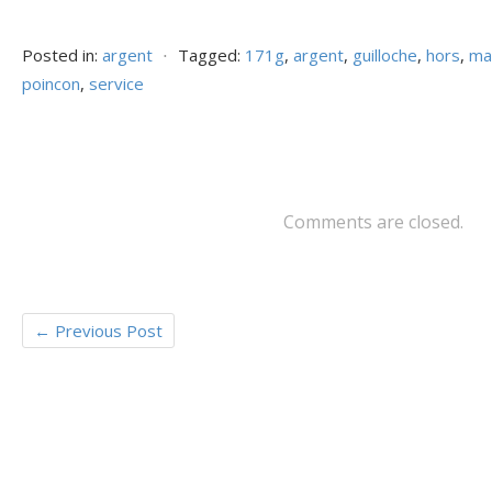
ac
w
m
ar
e
itt
ai
ta
Posted in:
argent
⋅
Tagged:
171g
,
argent
,
guilloche
,
hors
,
ma
b
er
l
g
poincon
,
service
o
er
o
k
Comments are closed.
←
Previous Post