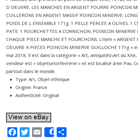
D OEUVRE. LES MANCHES EN ARGENT FOURRE POINCON M
CUILLERONS EN ARGENT MASSIF POINCON MINERVE. LONGUEU
POIDS DE L ENSEMBLE 171g. 1 PELLE PERCEE A OLIVES. 1 C
PATE. 1 FOURCHETTES A CORNICHON. POINCON MINERVE 
CHAQUE PIECE MANCHE ET FOURCHONS. L’item « ARGENT 
OEUVRE 4 PIECES POINCON MINERVE GUILLOCHE 171g » est e
mai 2018. Il est dans la catégorie « Art, antiquités\Art du XXe
vendeur est « objetsetorfevrerie » et est localisé à/en Pau. Cet
partout dans le monde.
Type: Art, Objet ethnique
Origine: France
Authenticité: Original
F
T
E
P
Share