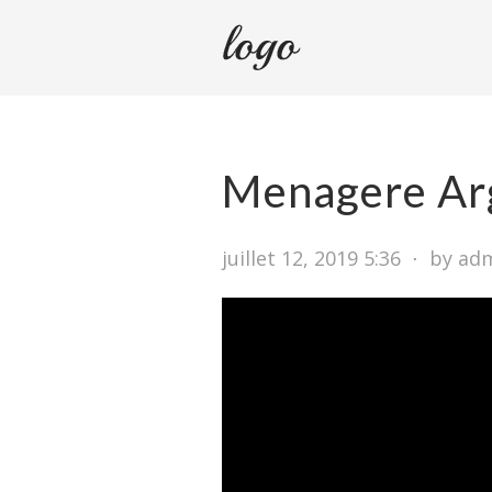
Menagere Ar
juillet 12, 2019 5:36
⋅
by ad